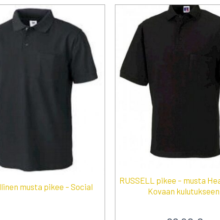
RUSSELL pikee – musta Hea
linen musta pikee – Social
Kovaan kulutukseen