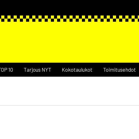
TOP 10
Tarjous NYT
Kokotaulukot
Toimitusehdot