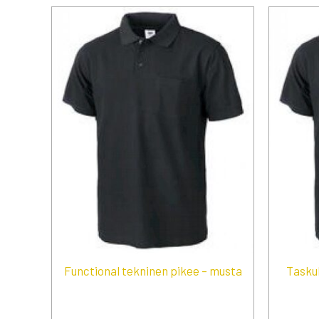
Functional tekninen pikee – musta
Taskul