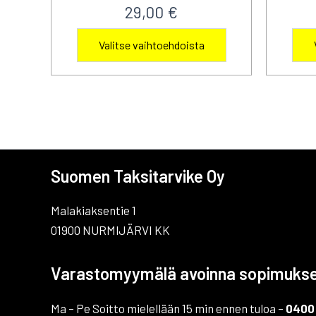
29,00
€
Tällä
Valitse vaihtoehdoista
tuotteella
on
useampi
muunnelma.
Voit
tehdä
Suomen Taksitarvike Oy
valinnat
tuotteen
Malakiaksentie 1
sivulla.
01900 NURMIJÄRVI KK
Varastomyymälä avoinna sopimuks
Ma – Pe Soitto mielellään 15 min ennen tuloa –
0400