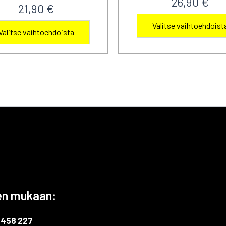
26,90
€
21,90
€
Valitse vaihtoehdoist
Tällä
Valitse vaihtoehdoista
tuotteella
on
useampi
muunnelma.
Voit
tehdä
valinnat
tuotteen
sivulla.
en mukaan:
 458 227