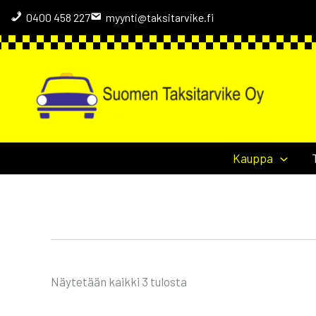
Siirry
0400 458 227
myynti@taksitarvike.fi
sisältöön
Kauppa
Suosituimmat
Näytetään kaikki 3 tulosta
ensin