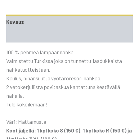
Kuvaus
Lisätiedot
100 % pehmeä lampaannahka.
Valmistettu Turkissa joka on tunnettu laadukkaista
nahkatuotteistaan.
Kaulus, hihansuut ja vyötäröresori nahkaa.
2 vetoketjullista povitaskua kantattuna kestävällä
nahalla.
Tule kokeilemaan!
Väri: Mattamusta
Koot jäljellä: 1 kpl koko S (150 €), 1 kpl koko M (150 €) ja
1 kpl koko 3 XL (190 €)