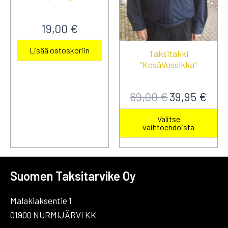
19,00
€
Lisää ostoskoriin
Taksitakki
”KesäVossikka”
Alkuperäinen
Nykyi
69,00
€
39,95
€
hinta
hinta
oli:
on:
Täl
Valitse
69,00 €.
39,95 
vaihtoehdoista
tuo
on
us
mu
Suomen Taksitarvike Oy
Voi
te
Malakiaksentie 1
va
01900 NURMIJÄRVI KK