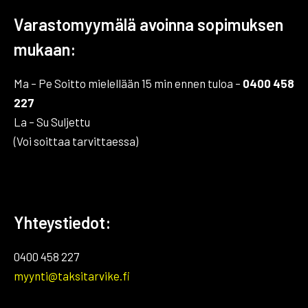
tu
siv
Varastomyymälä avoinna sopimuksen
mukaan:
Ma – Pe Soitto mielellään 15 min ennen tuloa –
0400 458
227
La – Su Suljettu
(Voi soittaa tarvittaessa)
Yhteystiedot:
0400 458 227
myynti@taksitarvike.fi