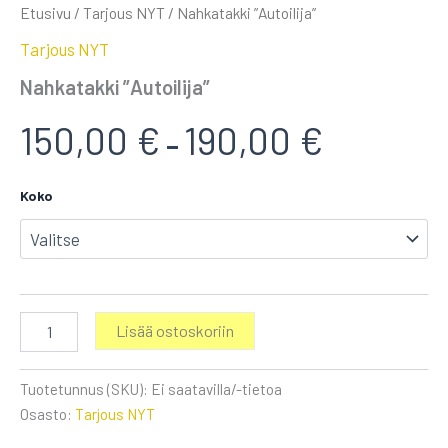
Etusivu
/
Tarjous NYT
/ Nahkatakki ”Autoilija”
Tarjous NYT
Nahkatakki ”Autoilija”
Hintaluokk
150,00
€
190,00
€
–
150,00 €
Koko
-
190,00 €
Nahkatakki
Lisää ostoskoriin
"Autoilija"
määrä
Tuotetunnus (SKU):
Ei saatavilla/-tietoa
Osasto:
Tarjous NYT